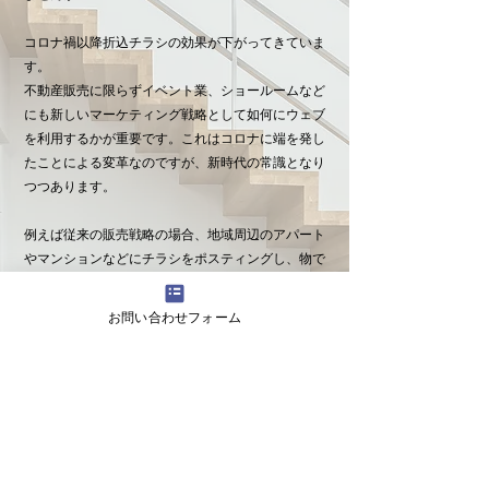
コロナ禍以降折込チラシの効果が下がってきていま
す。
不動産販売に限らずイベント業、ショールームなど
にも新しいマーケティング戦略として如何にウェブ
を利用するかが重要です。これはコロナに端を発し
たことによる変革なのですが、新時代の常識となり
つつあります。
例えば従来の販売戦略の場合、地域周辺のアパート
やマンションなどにチラシをポスティングし、物で
吊る方法(QUOカードやお子さんへのプレゼントな
ど)で集客をするのが主だったかと思います。
お問い合わせフォーム
ですが、それだと決まった地域にしかアピール出来
ず、購買意欲のないお客様も多く来店してしまうの
です。
その為従業員の方も購買意欲のない方への接客に時
間を割かなければならず
一人当たりのお客様への接客時間・クオリティが下
がり
販売効率・顧客満足度
の低下に繋がります。